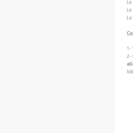
Le
Le
La
Co
1-
2-
al
Idé