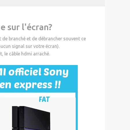
e sur l'écran?
ait de branché et de débrancher souvent ce
ucun signal sur votre écran).
t, le câble hdmi arraché.