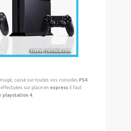
agé, cassé sur toutes vos consoles
PS4
 effectuées sur place en
express
il faut
re
playstation 4
.