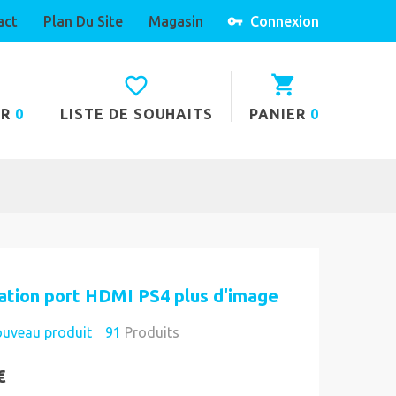
act
Plan Du Site
Magasin
Connexion
ER
0
LISTE DE SOUHAITS
PANIER
0
ation port HDMI PS4 plus d'image
uveau produit
91
Produits
€