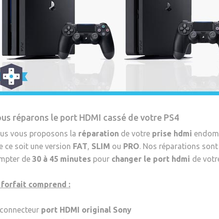
us réparons le port HDMI cassé de votre PS4
us vous proposons la
réparation
de votre
prise hdmi
endomm
e ce soit une version
FAT
,
SLIM
ou
PRO
. Nos réparations sont
mpter de
30 à 45 minutes
pour
changer le port hdmi
de vot
 forfait comprend :
 connecteur
port HDMI original Sony