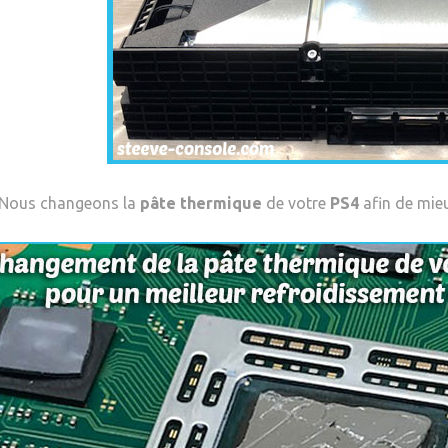
 Nous changeons la
pâte thermique
de votre
PS4
afin de mie