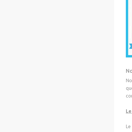
No
No
qu
co
Le
Le