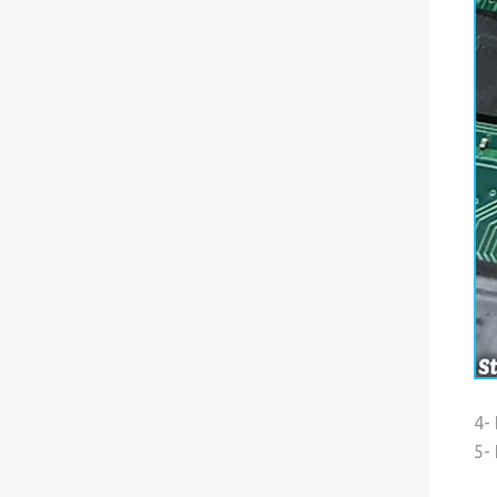
4-
5- 